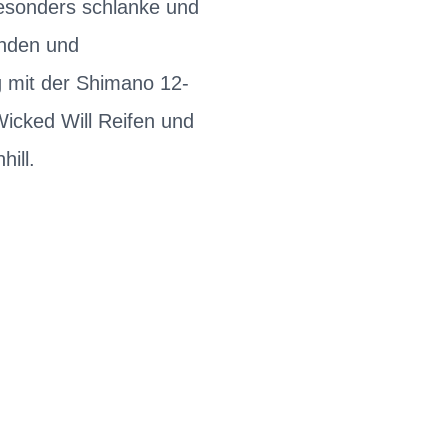
 besonders schlanke und
unden und
g mit der Shimano 12-
icked Will Reifen und
hill.