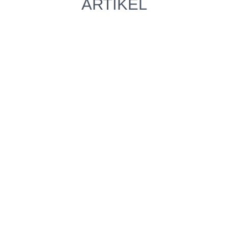
ARTIKEL
JA, SOFORT!
TERMIN VEREINBAREN