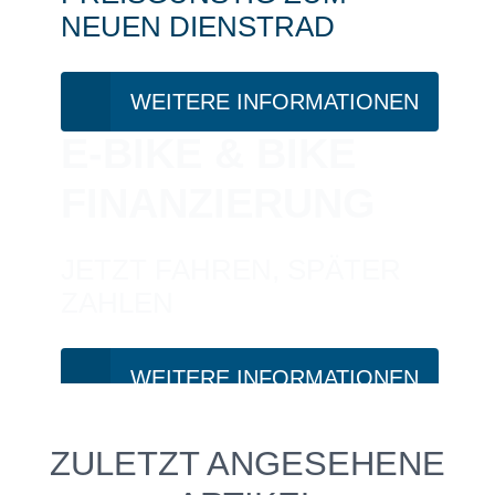
NEUEN DIENSTRAD
WEITERE INFORMATIONEN
E-BIKE & BIKE
FINANZIERUNG
JETZT FAHREN, SPÄTER
ZAHLEN
WEITERE INFORMATIONEN
PROBEFAHRT?
ZULETZT ANGESEHENE