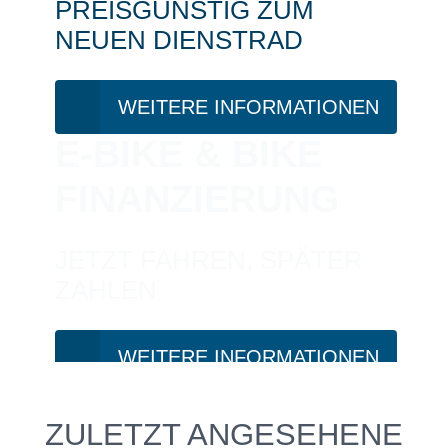
PREISGÜNSTIG ZUM
NEUEN DIENSTRAD
WEITERE INFORMATIONEN
E-BIKE & BIKE
FINANZIERUNG
JETZT FAHREN, SPÄTER
ZAHLEN
WEITERE INFORMATIONEN
PROBEFAHRT?
ZULETZT ANGESEHENE