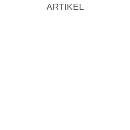
ARTIKEL
JA, SOFORT!
TERMIN VEREINBAREN