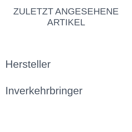
PROBEFAHRT?
ZULETZT ANGESEHENE
ARTIKEL
JA, SOFORT!
TERMIN VEREINBAREN
Hersteller
Inverkehrbringer